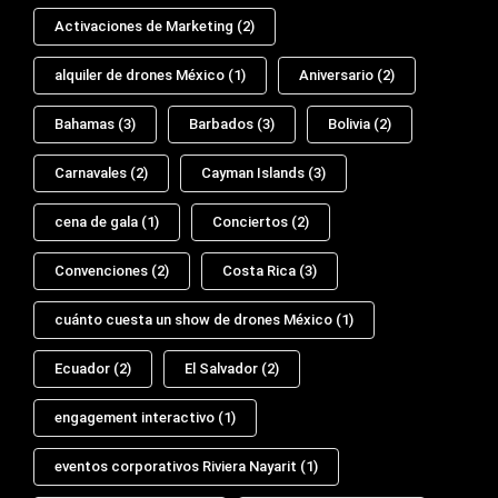
Activaciones de Marketing
(2)
alquiler de drones México
(1)
Aniversario
(2)
Bahamas
(3)
Barbados
(3)
Bolivia
(2)
Carnavales
(2)
Cayman Islands
(3)
cena de gala
(1)
Conciertos
(2)
Convenciones
(2)
Costa Rica
(3)
cuánto cuesta un show de drones México
(1)
Ecuador
(2)
El Salvador
(2)
engagement interactivo
(1)
eventos corporativos Riviera Nayarit
(1)