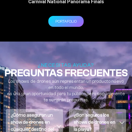
Carnival National Panorama Finals
PORTAFOLIO
¿NECESITAS AYUDA?
PREGUNTAS FRECUENTES
Los shows de drones aún representan un producto nuevo
en todo el mundo,
es una gran oportunidad para tu público pero seguramente
te surgirán preguntas.
¿Cómo aseguran un
¿Son seguros los
show de drones en
shows de drones en
cualquier destino del
la playa?