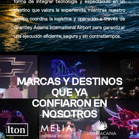
forma de integrar tecnología y espectáculo en un
destino que valora la experiencia, mientras nuestro
equipo coordina la logística y operación a través de
Grantley Adams International Airport para garantizar
una ejecución eficiente, segura y sin contratiempos.
MARCAS Y DESTINOS
QUE YA
CONFIARON EN
NOSOTROS