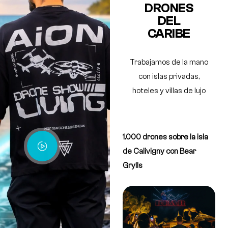
DRONES
DEL
CARIBE
tra High
Trabajamos de la mano
Hemos desarrollado el
duals y
con islas privadas,
show de drones más
de alto
hoteles y villas de lujo
grande en el Caribe
1.000 drones sobre la isla
de Calivigny con Bear
Grylls