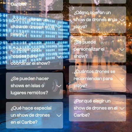
Caribe?
¿Cómo operan un
¿Cómo operan un
show de drones en la
show de drones en la
playa?
playa?
¿Se puede
¿Trabajan con
personalizar el
hoteles para
show?
coordinar el show?
¿Cuántos drones se
¿Se pueden hacer
recomiendan para
shows en islas o
playa?
lugares remotos?
¿Por qué elegir un
¿Qué hace especial
show de drones en el
un show de drones
Caribe?
en el Caribe?