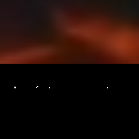
Espectáculos
Inspírate con nuestros
de
shows
drones
Show de
en
drones para