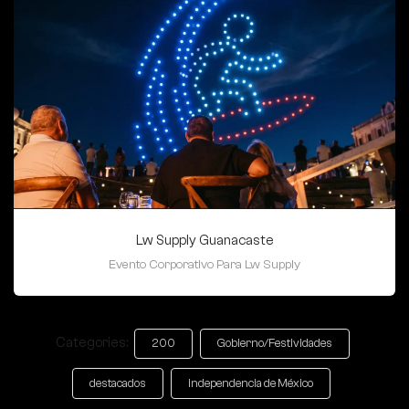
Lw Supply Guanacaste
Evento Corporativo Para Lw Supply
Categories:
200
Gobierno/Festividades
destacados
independencia de México