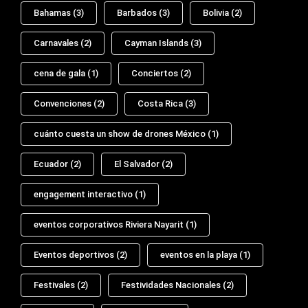
Bahamas
(3)
Barbados
(3)
Bolivia
(2)
Carnavales
(2)
Cayman Islands
(3)
cena de gala
(1)
Conciertos
(2)
Convenciones
(2)
Costa Rica
(3)
cuánto cuesta un show de drones México
(1)
Ecuador
(2)
El Salvador
(2)
engagement interactivo
(1)
eventos corporativos Riviera Nayarit
(1)
Eventos deportivos
(2)
eventos en la playa
(1)
Festivales
(2)
Festividades Nacionales
(2)