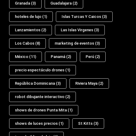
Granada
(3)
Guadalajara
(2)
hoteles de lujo
(1)
Islas Turcas Y Caicos
(3)
Lanzamientos
(2)
Las Islas Virgenes
(3)
Los Cabos
(8)
marketing de eventos
(3)
México
(11)
Panamá
(2)
Perú
(2)
precio espectáculo drones
(1)
República Dominicana
(3)
Riviera Maya
(2)
robot dibujante interactivo
(2)
shows de drones Punta Mita
(1)
shows de luces precios
(1)
St Kitts
(3)