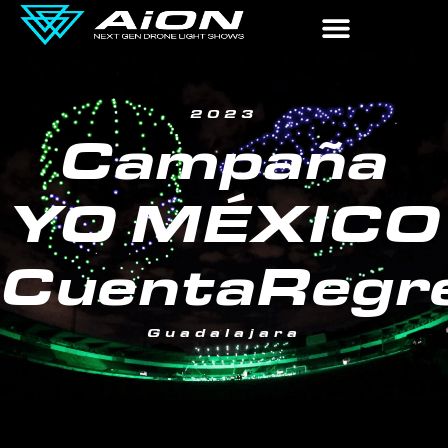
2023
Campaña
YO MÉXICO
CuentaRegre
Guadalajara