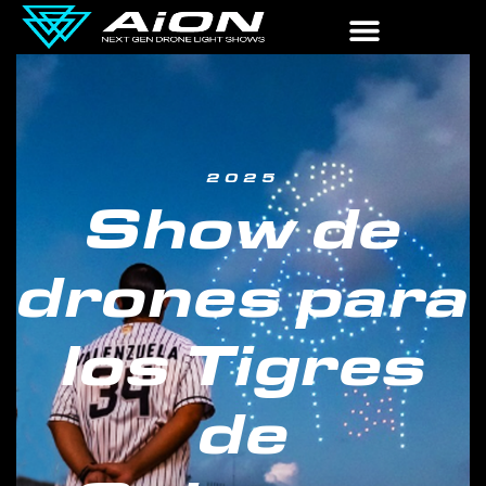
2025
Show de
drones para
los Tigres
de