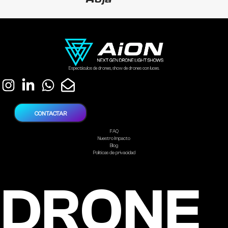
Roja
Espectáculos de drones, show de drones con luces.
CONTACTAR
FAQ
Nuestro Impacto
Blog
Politicas de privacidad
DRONE