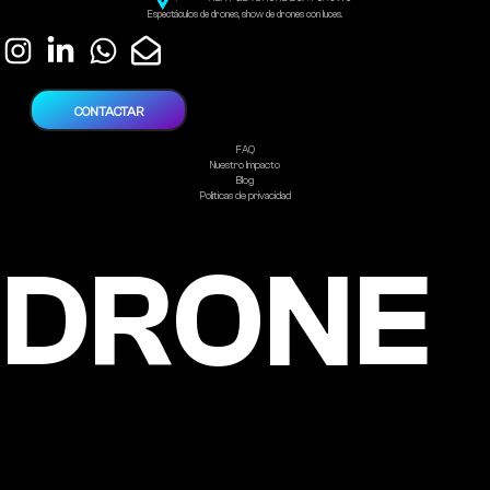
Espectáculos de drones, show de drones con luces.
CONTACTAR
FAQ
Nuestro Impacto
Blog
Politicas de privacidad
DRONE