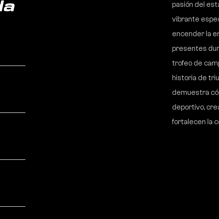
pasión del est
da
vibrante espe
encender la en
presentes dura
trofeo de camp
historia de tr
demuestra có
deportivo, cr
fortalecen la c