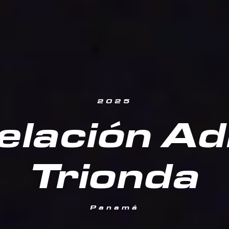
2025
elación Ad
Trionda
Panamá