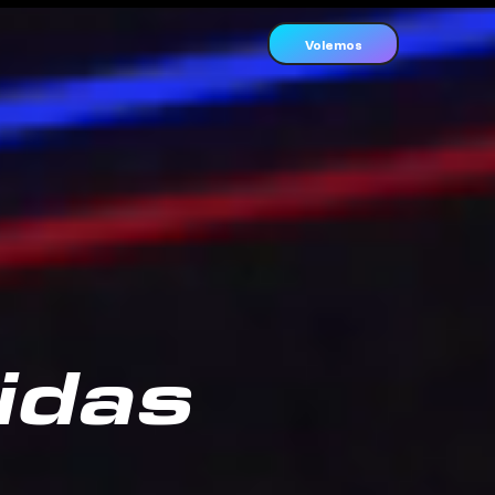
Volemos
idas