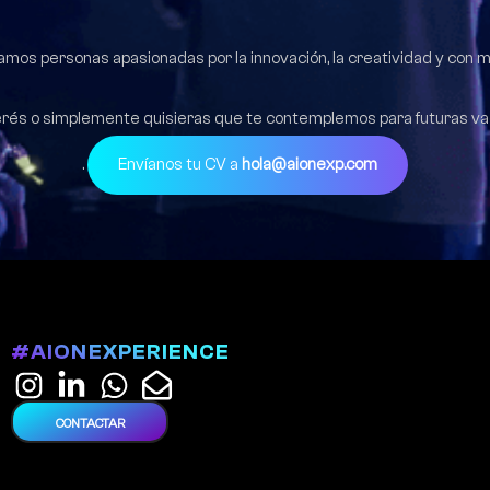
s personas apasionadas por la innovación, la creatividad y con 
terés o simplemente quisieras que te contemplemos para futuras v
.
Envíanos tu CV a
hola@aionexp.com
#AIONEXPERIENCE
CONTACTAR