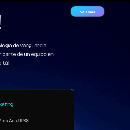
Volemos
!
logía de vanguardia
 parte de un equipo en
 tú!
keting
Meta Ads, RRSS.