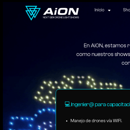
Inicio
Sho
En AiON, estamos r
como nuestros shows d
con
💻Ingenier@ para capacitac
Manejo de drones vía WIFI.